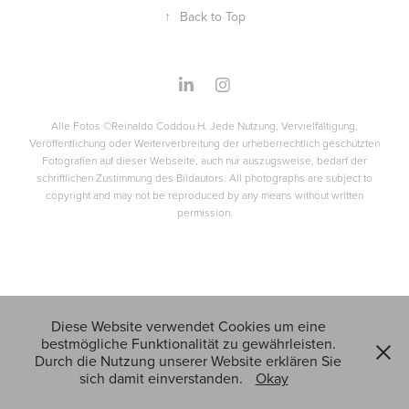
↑
Back to Top
Alle Fotos ©Reinaldo Coddou H. Jede Nutzung, Vervielfältigung,
Veröffentlichung oder Weiterverbreitung der urheberrechtlich geschützten
Fotografien auf dieser Webseite, auch nur auszugsweise, bedarf der
schriftlichen Zustimmung des Bildautors. All photographs are subject to
copyright and may not be reproduced by any means without written
permission.
Diese Website verwendet Cookies um eine
bestmögliche Funktionalität zu gewährleisten.
Durch die Nutzung unserer Website erklären Sie
sich damit einverstanden.
Okay