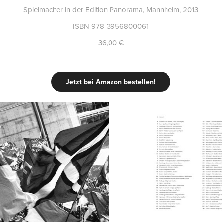
Spielmacher in der Edition Panorama, Mannheim, 2013
ISBN 978-3956800061
36,00 €
Jetzt bei Amazon bestellen!