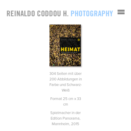
304 Seiten mit über
200 Abbildungen in
Farbe und Schwarz-
Weiß
Format 25 cm x 33
cm
Spielmacher in der
Edition Panorama,
Mannheim, 2015